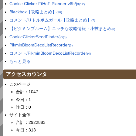
Cookie Clicker FtHoF Planner v6b/ja
(12)
Blackbox【攻略まとめ】
(10)
コメント/リトルボムガール【攻略まとめ】
(7)
【ピクミンブルーム】ニッチな攻略情報・小技まとめ
(6)
CookieClickerSeedFinder/ja
(6)
PikminBloomDecoListRecorder
(6)
コメント/PikminBloomDecoListRecorder
(4)
もっと見る
アクセスカウンタ
このページ
合計：1047
今日：1
昨日：0
サイト全体
合計：2922883
今日：313