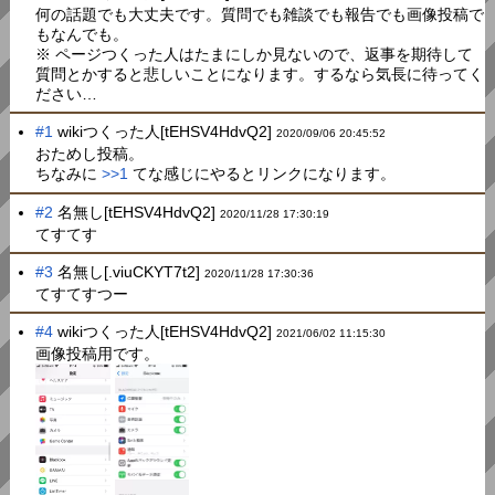
何の話題でも大丈夫です。質問でも雑談でも報告でも画像投稿で
もなんでも。
※ ページつくった人はたまにしか見ないので、返事を期待して
質問とかすると悲しいことになります。するなら気長に待ってく
ださい…
#1
wikiつくった人[tEHSV4HdvQ2]
2020/09/06 20:45:52
おためし投稿。
ちなみに
>>1
てな感じにやるとリンクになります。
#2
名無し[tEHSV4HdvQ2]
2020/11/28 17:30:19
てすてす
#3
名無し[.viuCKYT7t2]
2020/11/28 17:30:36
てすてすつー
#4
wikiつくった人[tEHSV4HdvQ2]
2021/06/02 11:15:30
画像投稿用です。