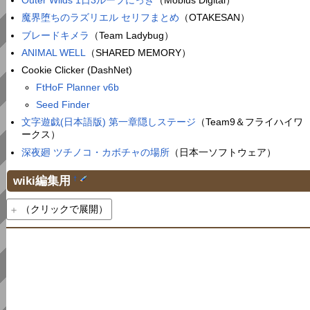
Outer Wilds 1日3ループにっき
（Mobius Digital）
魔界堕ちのラズリエル セリフまとめ
（OTAKESAN）
ブレードキメラ
（Team Ladybug）
ANIMAL WELL
（SHARED MEMORY）
Cookie Clicker (DashNet)
FtHoF Planner v6b
Seed Finder
文字遊戯(日本語版) 第一章隠しステージ
（Team9＆フライハイワ
ークス）
深夜廻 ツチノコ・カボチャの場所
（日本一ソフトウェア）
wiki編集用
†
（クリックで展開）