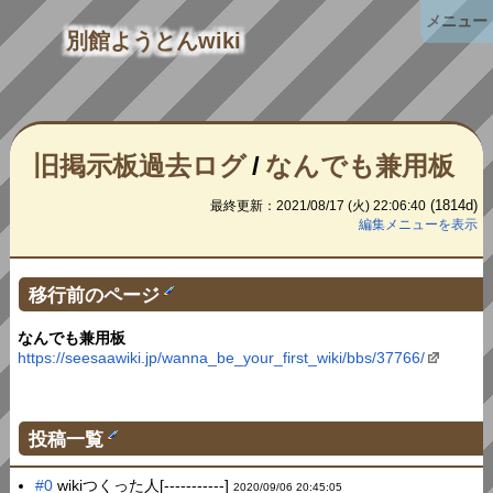
メニュー
別館ようとんwiki
旧掲示板過去ログ
/
なんでも兼用板
(1814d)
最終更新：2021/08/17 (火) 22:06:40
編集メニューを表示
移行前のページ
なんでも兼用板
https://seesaawiki.jp/wanna_be_your_first_wiki/bbs/37766/
投稿一覧
#0
wikiつくった人[-----------]
2020/09/06 20:45:05