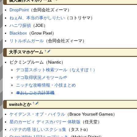
個人製作スマホゲーム
DropPoint
（合同会社ズィーマ）
ねぇAI、本当の事がしりたい
（コトリヤマ）
ハニワ探偵
（JOE）
Blackbox
（Grow Pixel）
リトルボムガール
（合同会社ズィーマ）
†
大手スマホゲーム
ピクミンブルーム（Niantic）
デコ苗スポット検索ツール（なえすぽ！）
デコ取得状況メモツール🌱
ニッチな攻略情報・小技まとめ
🍄おしごと力計算機
†
switchとか
ケイデンス・オブ・ハイラル
（Brace Yourself Games）
星のカービィ ディスカバリー 体験版
（任天堂）
ハテナの塔 珍しいスクショ集
（タストα）