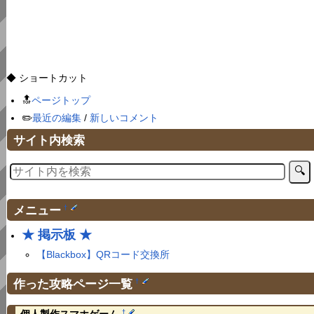
◆ ショートカット
🔝
ページトップ
✏️
最近の編集
/
新しいコメント
サイト内検索
メニュー
†
★ 掲示板 ★
【Blackbox】QRコード交換所
作った攻略ページ一覧
†
†