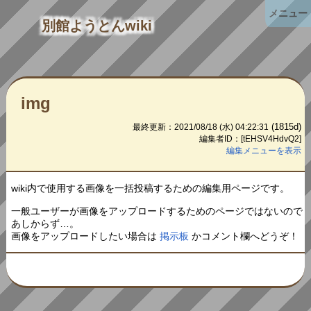
メニュー
別館ようとんwiki
img
(1815d)
最終更新：2021/08/18 (水) 04:22:31
編集者ID：[tEHSV4HdvQ2]
編集メニューを表示
wiki内で使用する画像を一括投稿するための編集用ページです。
一般ユーザーが画像をアップロードするためのページではないので
あしからず…。
画像をアップロードしたい場合は
掲示板
かコメント欄へどうぞ！