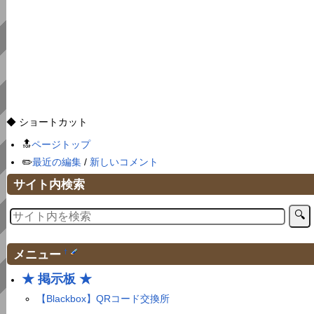
◆ ショートカット
🔝
ページトップ
✏️
最近の編集
/
新しいコメント
サイト内検索
メニュー
†
★ 掲示板 ★
【Blackbox】QRコード交換所