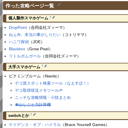
作った攻略ページ一覧
†
†
個人製作スマホゲーム
DropPoint
（合同会社ズィーマ）
ねぇAI、本当の事がしりたい
（コトリヤマ）
ハニワ探偵
（JOE）
Blackbox
（Grow Pixel）
リトルボムガール
（合同会社ズィーマ）
†
大手スマホゲーム
ピクミンブルーム（Niantic）
デコ苗スポット検索ツール（なえすぽ！）
デコ取得状況メモツール🌱
ニッチな攻略情報・小技まとめ
🍄おしごと力計算機
†
switchとか
ケイデンス・オブ・ハイラル
（Brace Yourself Games）