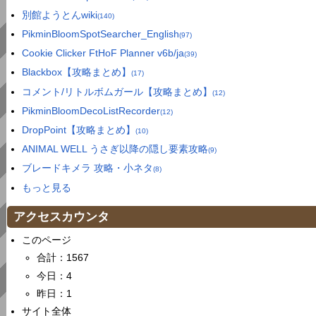
別館ようとんwiki
(140)
PikminBloomSpotSearcher_English
(97)
Cookie Clicker FtHoF Planner v6b/ja
(39)
Blackbox【攻略まとめ】
(17)
コメント/リトルボムガール【攻略まとめ】
(12)
PikminBloomDecoListRecorder
(12)
DropPoint【攻略まとめ】
(10)
ANIMAL WELL うさぎ以降の隠し要素攻略
(9)
ブレードキメラ 攻略・小ネタ
(8)
もっと見る
アクセスカウンタ
このページ
合計：1567
今日：4
昨日：1
サイト全体