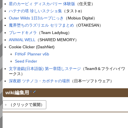
星のカービィ ディスカバリー 体験版
（任天堂）
ハテナの塔 珍しいスクショ集
（タストα）
Outer Wilds 1日3ループにっき
（Mobius Digital）
魔界堕ちのラズリエル セリフまとめ
（OTAKESAN）
ブレードキメラ
（Team Ladybug）
ANIMAL WELL
（SHARED MEMORY）
Cookie Clicker (DashNet)
FtHoF Planner v6b
Seed Finder
文字遊戯(日本語版) 第一章隠しステージ
（Team9＆フライハイワ
ークス）
深夜廻 ツチノコ・カボチャの場所
（日本一ソフトウェア）
wiki編集用
†
（クリックで展開）