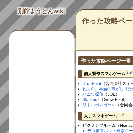
別館ようとんwiki
作った攻略ペー
作った攻略ページ一覧
†
個人製作スマホゲーム
DropPoint
（合同会社ズィ
ねぇAI、本当の事がしりた
ハニワ探偵
（JOE）
Blackbox
（Grow Pixel）
リトルボムガール
（合同会
†
大手スマホゲーム
ピクミンブルーム（Nianti
デコ苗スポット検索ツ