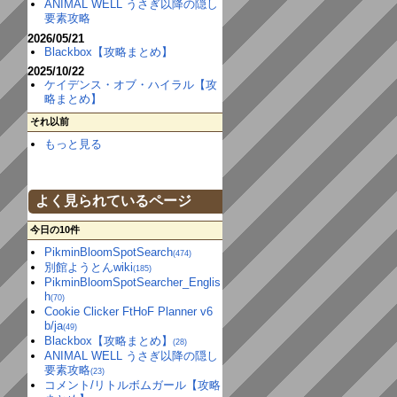
ANIMAL WELL うさぎ以降の隠し
要素攻略
2026/05/21
Blackbox【攻略まとめ】
2025/10/22
ケイデンス・オブ・ハイラル【攻
略まとめ】
それ以前
もっと見る
よく見られているページ
今日の10件
PikminBloomSpotSearch
(474)
別館ようとんwiki
(185)
PikminBloomSpotSearcher_Englis
h
(70)
Cookie Clicker FtHoF Planner v6
b/ja
(49)
Blackbox【攻略まとめ】
(28)
ANIMAL WELL うさぎ以降の隠し
要素攻略
(23)
コメント/リトルボムガール【攻略