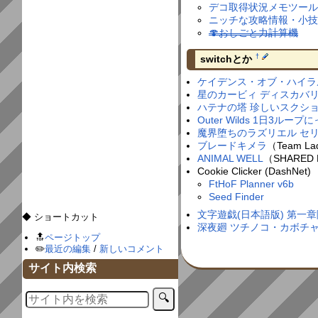
デコ取得状況メモツール
ニッチな攻略情報・小
🍄おしごと力計算機
†
switchとか
ケイデンス・オブ・ハイラ
星のカービィ ディスカバリ
ハテナの塔 珍しいスクシ
Outer Wilds 1日3ループ
魔界堕ちのラズリエル セ
ブレードキメラ
（Team La
ANIMAL WELL
（SHARED
Cookie Clicker (DashNet)
FtHoF Planner v6b
Seed Finder
文字遊戯(日本語版) 第一
◆ ショートカット
深夜廻 ツチノコ・カボチ
🔝
ページトップ
✏️
最近の編集
/
新しいコメント
サイト内検索