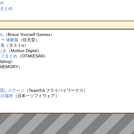
🌱
技まとめ
ル
（Brace Yourself Games）
ー 体験版
（任天堂）
ョ集
（タストα）
にっき
（Mobius Digital）
リフまとめ
（OTAKESAN）
dybug）
 MEMORY）
章隠しステージ
（Team9＆フライハイワークス）
ャの場所
（日本一ソフトウェア）