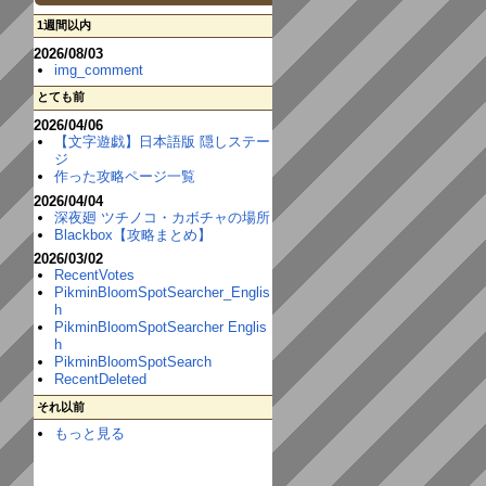
1週間以内
2026/08/03
img_comment
とても前
2026/04/06
【文字遊戯】日本語版 隠しステー
ジ
作った攻略ページ一覧
2026/04/04
深夜廻 ツチノコ・カボチャの場所
Blackbox【攻略まとめ】
2026/03/02
RecentVotes
PikminBloomSpotSearcher_Englis
h
PikminBloomSpotSearcher Englis
h
PikminBloomSpotSearch
RecentDeleted
それ以前
もっと見る