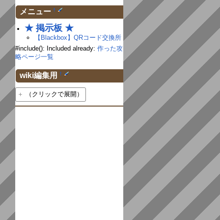
†
メニュー
★ 掲示板 ★
【Blackbox】QRコード交換所
#include(): Included already:
作った攻
略ページ一覧
†
wiki編集用
（クリックで展開）