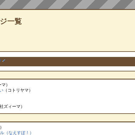
ジ一覧
†
ーマ）
い
（コトリヤマ）
社ズィーマ）
c）
ール（なえすぽ！）