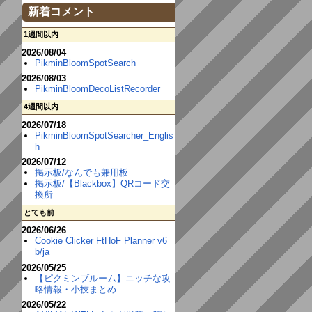
新着コメント
1週間以内
2026/08/04
PikminBloomSpotSearch
2026/08/03
PikminBloomDecoListRecorder
4週間以内
2026/07/18
PikminBloomSpotSearcher_Englis
h
2026/07/12
掲示板/なんでも兼用板
掲示板/【Blackbox】QRコード交
換所
とても前
2026/06/26
Cookie Clicker FtHoF Planner v6
b/ja
2026/05/25
【ピクミンブルーム】ニッチな攻
略情報・小技まとめ
2026/05/22