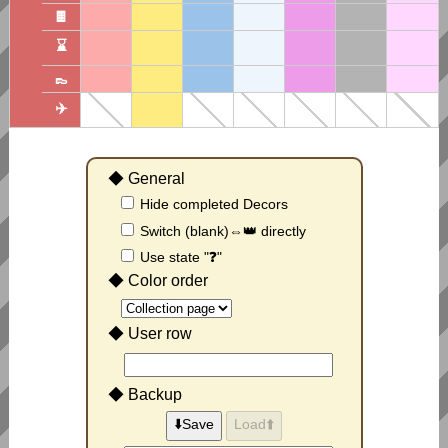
🍫
⌛
👞
✈️
◆ General
Hide completed Decors
Switch (blank)⇔👑 directly
Use state "❓"
◆ Color order
◆ User row
◆ Backup
⬇️Save
Load⬆️