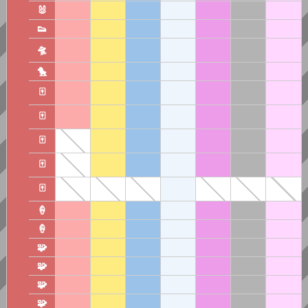
🐰
👟
🛸
🐤
🀄
🀄
🀄
🀄
🀄
🍦
🍦
🧩
🧩
🧩
🧩