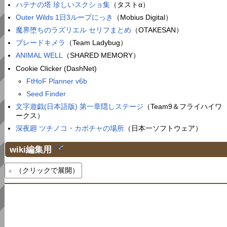
ハテナの塔 珍しいスクショ集
（タストα）
Outer Wilds 1日3ループにっき
（Mobius Digital）
魔界堕ちのラズリエル セリフまとめ
（OTAKESAN）
ブレードキメラ
（Team Ladybug）
ANIMAL WELL
（SHARED MEMORY）
Cookie Clicker (DashNet)
FtHoF Planner v6b
Seed Finder
文字遊戯(日本語版) 第一章隠しステージ
（Team9＆フライハイワ
ークス）
深夜廻 ツチノコ・カボチャの場所
（日本一ソフトウェア）
wiki編集用
†
（クリックで展開）