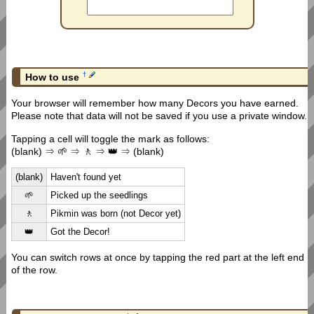
†
How to use
Your browser will remember how many Decors you have earned.
Please note that data will not be saved if you use a private window.
Tapping a cell will toggle the mark as follows:
(blank) ⇒ 🌱 ⇒ 🚶 ⇒ 👑 ⇒ (blank)
(blank)
Haven't found yet
🌱
Picked up the seedlings
🚶
Pikmin was born (not Decor yet)
👑
Got the Decor!
You can switch rows at once by tapping the red part at the left end
of the row.