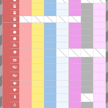
🎴
🎴
🎴
🎃
🎃
🎃
🥳
👽
🧤
👓
👓
💝
💝
🎗️
🥚