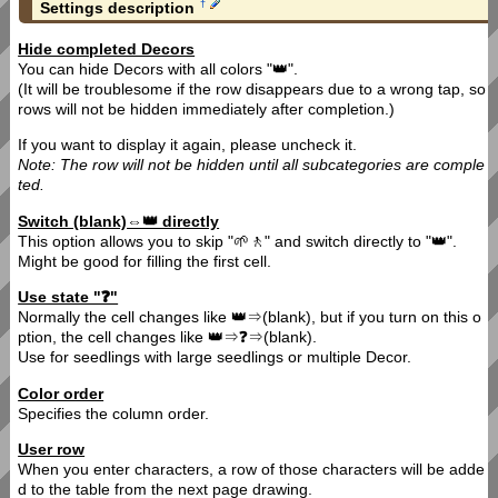
†
Settings description
Hide completed Decors
You can hide Decors with all colors "👑".
(It will be troublesome if the row disappears due to a wrong tap, so
rows will not be hidden immediately after completion.)
If you want to display it again, please uncheck it.
Note: The row will not be hidden until all subcategories are comple
ted.
Switch (blank)⇔👑 directly
This option allows you to skip "🌱🚶" and switch directly to "👑".
Might be good for filling the first cell.
Use state "❓"
Normally the cell changes like 👑⇒(blank), but if you turn on this o
ption, the cell changes like 👑⇒❓⇒(blank).
Use for seedlings with large seedlings or multiple Decor.
Color order
Specifies the column order.
User row
When you enter characters, a row of those characters will be adde
d to the table from the next page drawing.