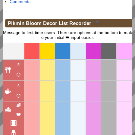
Comments
Pikmin Bloom Decor List Recorder
†
Message to first-time users: There are options at the bottom to mak
e your initial 👑 input easier.
⭐
⚪
⭐
⚪
🌈
🍩