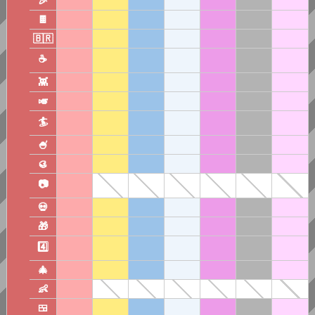
🎉
🍫
🇧🇷️
☕️
👾
🎺
🏄
🍧
🥮
📷
💀
🎁
4️⃣
🎄
👶
🍱