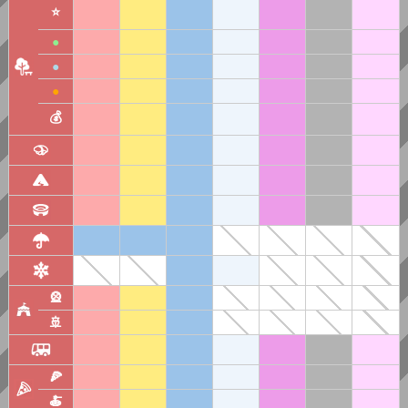
⭐
●
●
●
💰
🎡
🚢
🍕
🍝