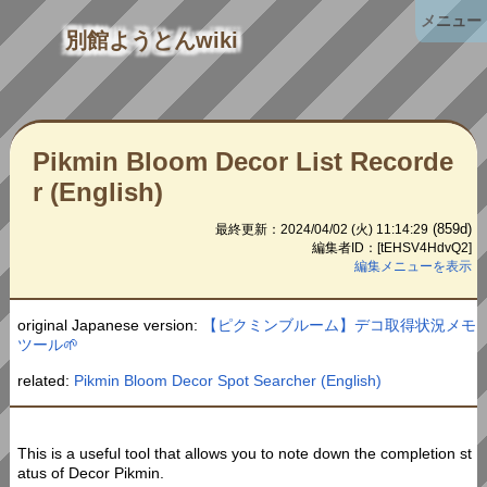
メニュー
別館ようとんwiki
Pikmin Bloom Decor List Recorde
r (English)
(859d)
最終更新：2024/04/02 (火) 11:14:29
編集者ID：[tEHSV4HdvQ2]
編集メニューを表示
original Japanese version:
【ピクミンブルーム】デコ取得状況メモ
ツール🌱
related:
Pikmin Bloom Decor Spot Searcher (English)
This is a useful tool that allows you to note down the completion st
atus of Decor Pikmin.