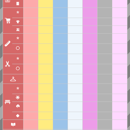
🍫
⭐
🍄
🍌
⭐
⚪
⭐
⚪
⭐
🌟
☘️
🍀