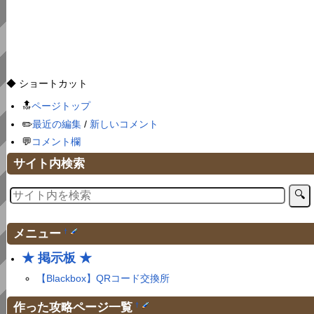
◆ ショートカット
🔝
ページトップ
✏️
最近の編集
/
新しいコメント
💬
コメント欄
サイト内検索
メニュー
†
★ 掲示板 ★
【Blackbox】QRコード交換所
作った攻略ページ一覧
†