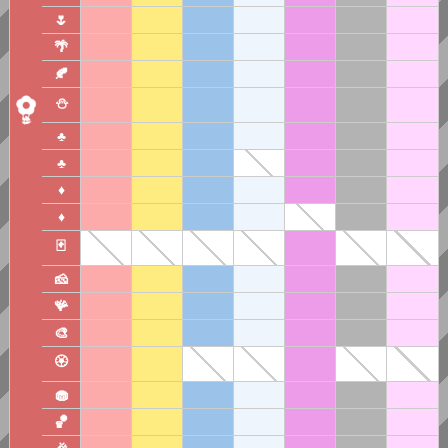
🌷
🌴
🍂
⛄
♣️
♣️
♦️
♦️
🃏
🧀
🪸
🎨
🏵️
🧁
🏀