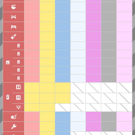
📄
📄
📄
📄
📄
1️⃣
2️⃣
💡