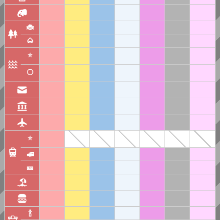
🐞
🌰
⭐
⚪
⭐
🚅
🎫
🍾