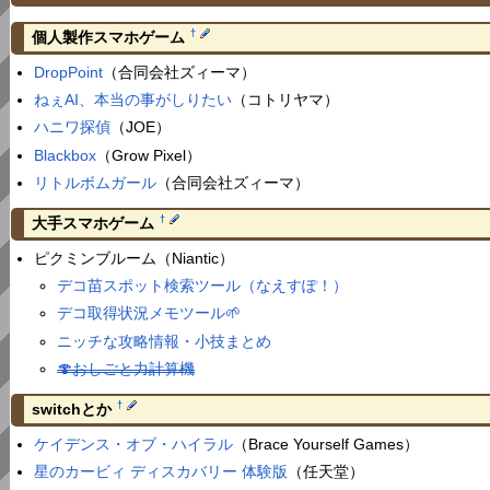
†
個人製作スマホゲーム
DropPoint
（合同会社ズィーマ）
ねぇAI、本当の事がしりたい
（コトリヤマ）
ハニワ探偵
（JOE）
Blackbox
（Grow Pixel）
リトルボムガール
（合同会社ズィーマ）
†
大手スマホゲーム
ピクミンブルーム（Niantic）
デコ苗スポット検索ツール（なえすぽ！）
デコ取得状況メモツール🌱
ニッチな攻略情報・小技まとめ
🍄おしごと力計算機
†
switchとか
ケイデンス・オブ・ハイラル
（Brace Yourself Games）
星のカービィ ディスカバリー 体験版
（任天堂）