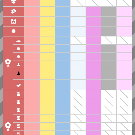
🧢
🎍
🎍
♟︎
♟️
🛹
🎴
🎴
🎴
🎴
🎴
🎴