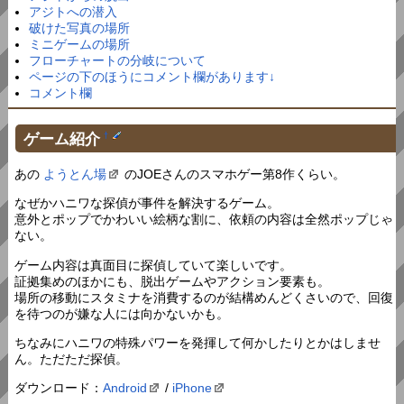
アジトへの潜入
破けた写真の場所
ミニゲームの場所
フローチャートの分岐について
ページの下のほうにコメント欄があります↓
コメント欄
ゲーム紹介
†
あの
ようとん場
のJOEさんのスマホゲー第8作くらい。
なぜかハニワな探偵が事件を解決するゲーム。
意外とポップでかわいい絵柄な割に、依頼の内容は全然ポップじゃ
ない。
ゲーム内容は真面目に探偵していて楽しいです。
証拠集めのほかにも、脱出ゲームやアクション要素も。
場所の移動にスタミナを消費するのが結構めんどくさいので、回復
を待つのが嫌な人には向かないかも。
ちなみにハニワの特殊パワーを発揮して何かしたりとかはしませ
ん。ただただ探偵。
ダウンロード：
Android
/
iPhone