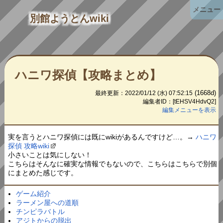
メニュー
別館ようとんwiki
ハニワ探偵【攻略まとめ】
(1668d)
最終更新：2022/01/12 (水) 07:52:15
編集者ID：[tEHSV4HdvQ2]
編集メニューを表示
実を言うとハニワ探偵には既にwikiがあるんですけど…。→
ハニワ
探偵 攻略wiki
小さいことは気にしない！
こちらはそんなに確実な情報でもないので、こちらはこちらで別個
にまとめた感じです。
ゲーム紹介
ラーメン屋への道順
チンピラバトル
アジトからの脱出