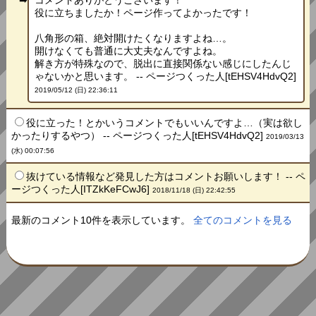
コメントありがとうございます！
役に立ちましたか！ページ作ってよかったです！
八角形の箱、絶対開けたくなりますよね…。
開けなくても普通に大丈夫なんですよね。
解き方が特殊なので、脱出に直接関係ない感じにしたんじ
ゃないかと思います。 -- ページつくった人[tEHSV4HdvQ2]
2019/05/12 (日) 22:36:11
役に立った！とかいうコメントでもいいんですよ…（実は欲し
かったりするやつ） -- ページつくった人[tEHSV4HdvQ2]
2019/03/13
(水) 00:07:56
抜けている情報など発見した方はコメントお願いします！ -- ペ
ージつくった人[ITZkKeFCwJ6]
2018/11/18 (日) 22:42:55
最新のコメント10件を表示しています。
全てのコメントを見る