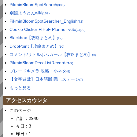
PikminBloomSpotSearch
(330)
別館ようとんwiki
(102)
PikminBloomSpotSearcher_English
(72)
Cookie Clicker FtHoF Planner v6b/ja
(30)
Blackbox【攻略まとめ】
(12)
DropPoint【攻略まとめ】
(10)
コメント/リトルボムガール【攻略まとめ】
(9)
PikminBloomDecoListRecorder
(9)
ブレードキメラ 攻略・小ネタ
(8)
【文字遊戯】日本語版 隠しステージ
(7)
もっと見る
アクセスカウンタ
このページ
合計：2940
今日：3
昨日：1