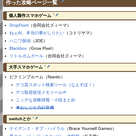
作った攻略ページ一覧
†
†
個人製作スマホゲーム
DropPoint
（合同会社ズィーマ）
ねぇAI、本当の事がしりたい
（コトリヤマ）
ハニワ探偵
（JOE）
Blackbox
（Grow Pixel）
リトルボムガール
（合同会社ズィーマ）
†
大手スマホゲーム
ピクミンブルーム（Niantic）
デコ苗スポット検索ツール（なえすぽ！）
デコ取得状況メモツール🌱
ニッチな攻略情報・小技まとめ
🍄おしごと力計算機
†
switchとか
ケイデンス・オブ・ハイラル
（Brace Yourself Games）