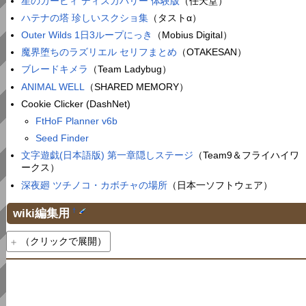
星のカービィ ディスカバリー 体験版
（任天堂）
ハテナの塔 珍しいスクショ集
（タストα）
Outer Wilds 1日3ループにっき
（Mobius Digital）
魔界堕ちのラズリエル セリフまとめ
（OTAKESAN）
ブレードキメラ
（Team Ladybug）
ANIMAL WELL
（SHARED MEMORY）
Cookie Clicker (DashNet)
FtHoF Planner v6b
Seed Finder
文字遊戯(日本語版) 第一章隠しステージ
（Team9＆フライハイワ
ークス）
深夜廻 ツチノコ・カボチャの場所
（日本一ソフトウェア）
wiki編集用
†
（クリックで展開）