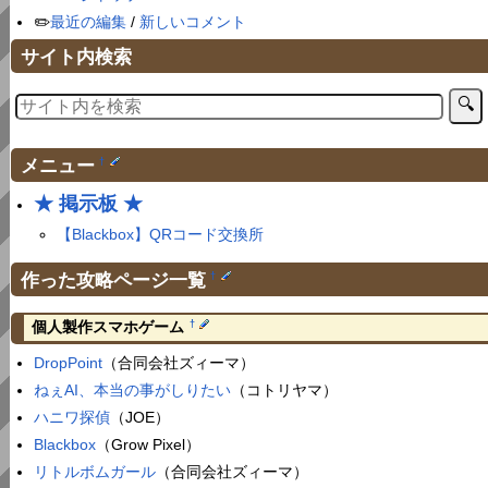
✏️
最近の編集
/
新しいコメント
サイト内検索
メニュー
†
★ 掲示板 ★
【Blackbox】QRコード交換所
作った攻略ページ一覧
†
†
個人製作スマホゲーム
DropPoint
（合同会社ズィーマ）
ねぇAI、本当の事がしりたい
（コトリヤマ）
ハニワ探偵
（JOE）
Blackbox
（Grow Pixel）
リトルボムガール
（合同会社ズィーマ）