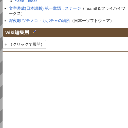
Seed Finder
文字遊戯(日本語版) 第一章隠しステージ
（Team9＆フライハイワ
ークス）
深夜廻 ツチノコ・カボチャの場所
（日本一ソフトウェア）
wiki編集用
†
（クリックで展開）