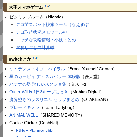
†
大手スマホゲーム
ピクミンブルーム（Niantic）
デコ苗スポット検索ツール（なえすぽ！）
デコ取得状況メモツール🌱
ニッチな攻略情報・小技まとめ
🍄おしごと力計算機
†
switchとか
ケイデンス・オブ・ハイラル
（Brace Yourself Games）
星のカービィ ディスカバリー 体験版
（任天堂）
ハテナの塔 珍しいスクショ集
（タストα）
Outer Wilds 1日3ループにっき
（Mobius Digital）
魔界堕ちのラズリエル セリフまとめ
（OTAKESAN）
ブレードキメラ
（Team Ladybug）
ANIMAL WELL
（SHARED MEMORY）
Cookie Clicker (DashNet)
FtHoF Planner v6b