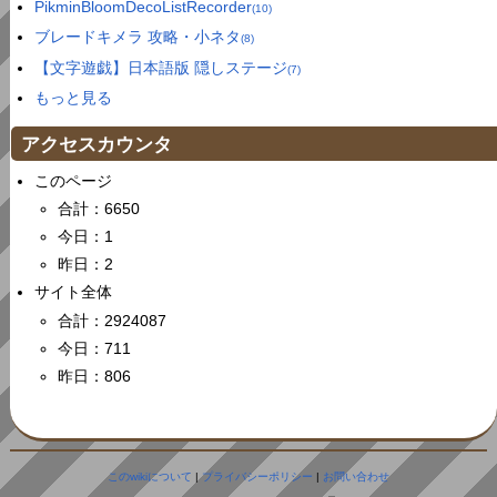
PikminBloomDecoListRecorder
(10)
ブレードキメラ 攻略・小ネタ
(8)
【文字遊戯】日本語版 隠しステージ
(7)
もっと見る
アクセスカウンタ
このページ
合計：6650
今日：1
昨日：2
サイト全体
合計：2924087
今日：711
昨日：806
このwikiについて
|
プライバシーポリシー
|
お問い合わせ