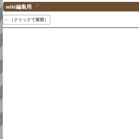
wiki編集用
†
（クリックで展開）