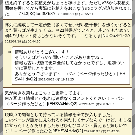
植え終了すると花植えがちょっと稼げます。ただしv75から花植え
開始を押してから実際に花植えをおこなうのにラグが追加されまし
た。 -- 7743[KQtuqt6Zb8Y]
2023/08/21 (月) 20:55:51
隊列に編成して一定歩数（多くてせいぜい数千歩）を歩くかすると
また葉っぱが生えてくる。⇒21時過ぎていると、歩いてもだめで、
朝4のリセット待ちしかないそうです。 -- なるくま[NUiOuzF1zGY]
2022/08/19 (金) 00:44:20
情報ありがとうございます！
そういえばどっかで聞いたことがありますね…
情報も古い状態で更新全然してなかったですし、追加つい
でに更新しときます。
ありがとうございます～ -- パン（ページ作ったひと）[tEH
SV4HdvQ2]
2022/08/29 (月) 19:11:25
気が向き次第ちょこちょこ更新してます。
何か耳より情報とかあれば遠慮なくコメントください！ -- パン
（ページ作ったひと）[tEHSV4HdvQ2]
2022/04/21 (木) 00:37:37
現時点で知識として持っている情報を全て投入しました。
このページが誰かに見られるか果たしてナゾなんですけど、もし役
に立った！とかありましたらぜひぜひコメント貰えると嬉しいで
す！ -- ページ作ったひと[tEHSV4HdvQ2]
2022/01/13 (木) 20:42:36