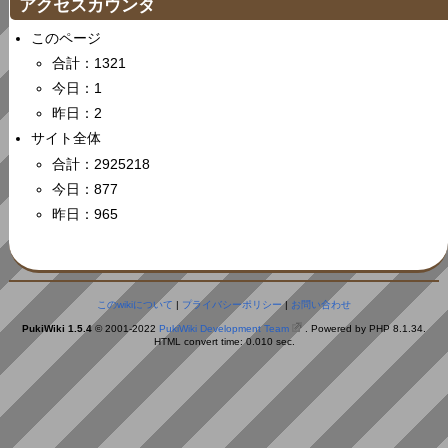
アクセスカウンタ
このページ
合計：1321
今日：1
昨日：2
サイト全体
合計：2925218
今日：877
昨日：965
このwikiについて
|
プライバシーポリシー
|
お問い合わせ
PukiWiki 1.5.4
© 2001-2022
PukiWiki Development Team
. Powered by PHP 8.1.34.
HTML convert time: 0.010 sec.