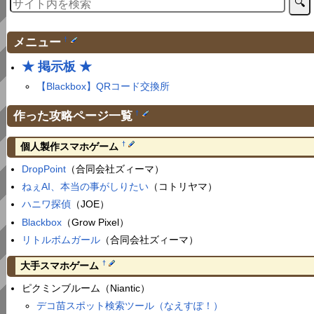
メニュー
†
★ 掲示板 ★
【Blackbox】QRコード交換所
作った攻略ページ一覧
†
†
個人製作スマホゲーム
DropPoint
（合同会社ズィーマ）
ねぇAI、本当の事がしりたい
（コトリヤマ）
ハニワ探偵
（JOE）
Blackbox
（Grow Pixel）
リトルボムガール
（合同会社ズィーマ）
†
大手スマホゲーム
ピクミンブルーム（Niantic）
デコ苗スポット検索ツール（なえすぽ！）