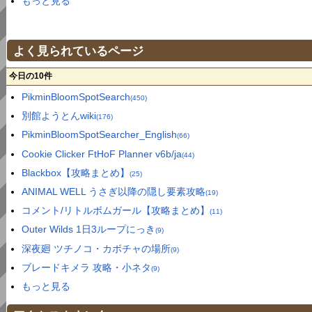
もっと見る
よく見られているページ
今日の10件
PikminBloomSpotSearch
(450)
別館ようとんwiki
(176)
PikminBloomSpotSearcher_English
(66)
Cookie Clicker FtHoF Planner v6b/ja
(44)
Blackbox【攻略まとめ】
(25)
ANIMAL WELL うさぎ以降の隠し要素攻略
(19)
コメント/リトルボムガール【攻略まとめ】
(11)
Outer Wilds 1日3ループにっき
(9)
深夜廻 ツチノコ・カボチャの場所
(9)
ブレードキメラ 攻略・小ネタ
(9)
もっと見る