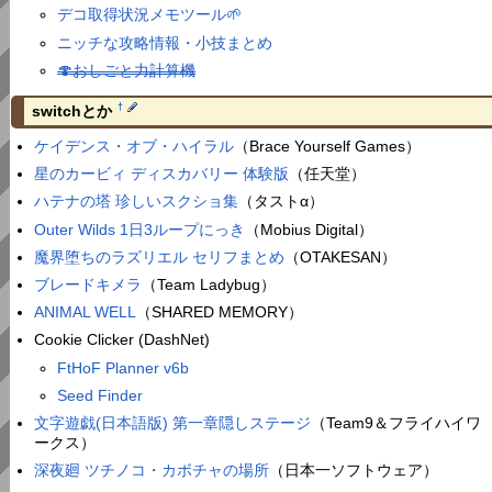
デコ取得状況メモツール🌱
ニッチな攻略情報・小技まとめ
🍄おしごと力計算機
†
switchとか
ケイデンス・オブ・ハイラル
（Brace Yourself Games）
星のカービィ ディスカバリー 体験版
（任天堂）
ハテナの塔 珍しいスクショ集
（タストα）
Outer Wilds 1日3ループにっき
（Mobius Digital）
魔界堕ちのラズリエル セリフまとめ
（OTAKESAN）
ブレードキメラ
（Team Ladybug）
ANIMAL WELL
（SHARED MEMORY）
Cookie Clicker (DashNet)
FtHoF Planner v6b
Seed Finder
文字遊戯(日本語版) 第一章隠しステージ
（Team9＆フライハイワ
ークス）
深夜廻 ツチノコ・カボチャの場所
（日本一ソフトウェア）