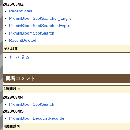
2026/03/02
RecentVotes
PikminBloomSpotSearcher_English
PikminBloomSpotSearcher English
PikminBloomSpotSearch
RecentDeleted
それ以前
もっと見る
新着コメント
1週間以内
2026/08/04
PikminBloomSpotSearch
2026/08/03
PikminBloomDecoListRecorder
4週間以内