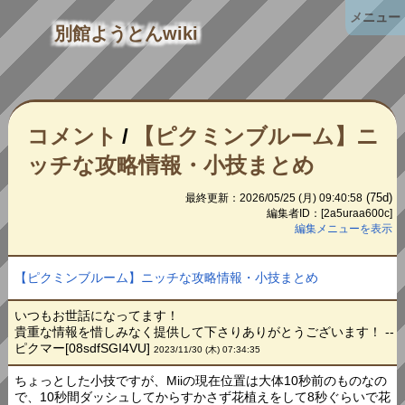
メニュー
別館ようとんwiki
コメント
/
【ピクミンブルーム】ニ
ッチな攻略情報・小技まとめ
(75d)
最終更新：2026/05/25 (月) 09:40:58
編集者ID：[2a5uraa600c]
編集メニューを表示
【ピクミンブルーム】ニッチな攻略情報・小技まとめ
いつもお世話になってます！
貴重な情報を惜しみなく提供して下さりありがとうございます！ --
ピクマー[08sdfSGI4VU]
2023/11/30 (木) 07:34:35
ちょっとした小技ですが、Miiの現在位置は大体10秒前のものなの
で、10秒間ダッシュしてからすかさず花植えをして8秒ぐらいで花