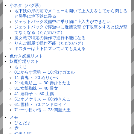
小ネタ（バグ系）
地下鉄の扉の前でメニューを開いて上入力をしてから閉じる
と勝手に地下鉄に乗る
ジェットパック装備中に乗り物に上入力ができない
ジェットパックで浮遊中に近接攻撃で下攻撃をすると銃が撃
てなくなる（ただのバグ）
魔女戦で特定の操作で進行不能になる
りんご部屋で操作不能（ただのバグ）
ポスターは上下にズレていても見える
色付き妖魔リスト
妖魔狩場リスト
もくじ
01:からす天狗 ～ 10:化けガエル
11:青鬼 ～ 20:ぬりかべ
21:雨魚坊主 ～ 30:赤ひとだま
31:女郎蜘蛛 ～ 40:骨女
41:連獅子 ～ 50:土偶
51:オノケリス ～ 60:ゆきんこ
61:雪精 ～ 70:アンドロイド
71:一つ目小僧 ～ 73:閻魔大王
メモ
ひとだま
赤
やまんぼ