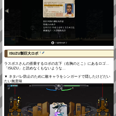
ISUZU製巨大ロボ
†
ラスボスさんの搭乗するロボの左下（右胸のとこ）にあるロゴ…
「ISUZU」と読めなくもないような…
▼ ネタバレ防止のために敵キャラをシンガードで隠したけどだい
たい無意味