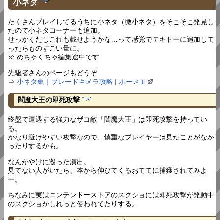
小ネタ
†
たくさんプレイしてるうちに小ネタ（微小ネタ）をそこそこ発見し
たので小ネタコーナーも追加。
せっかくだしこれも載せようかな…って感覚でテキトーに追加して
ったらものすごい量に。
※ めちゃくちゃ編集途中です
先駆者さんのページもどうぞ
⇒
小ネタ集｜ブレードキメラ攻略 | ボーメモ
閻魔大王の即死攻撃
†
終盤で遭遇する強力なザコ敵「閻魔大王」は即死攻撃を持ってい
る。
かなり避けやすい攻撃なので、慎重なプレイヤーは見たことがなか
ったりするかも。
なんかやけに凝った演出。
見てない人がいたら、本から伸びてくるおててに捕獲されてみよ
ー。
ちなみに実はニンテンドーストアのスクショには即死攻撃が発動中
のスクショがしれっと使われてたりする。