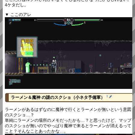
4ケタだし。
▼ ここのアレ
ラーメン＆魔神 の謎のスクショ（小ネタ予備軍）
†
ラーメンがあるはずなのに魔神で行くとラーメンが無いという意図
のスクショ…？
単純にラーメンの場所のメモだったかも…？と思ったけど、マップ
のスクショが無いのでやっぱり魔神で来るとラーメンが消えるって
こと？そんなことあったかな…。