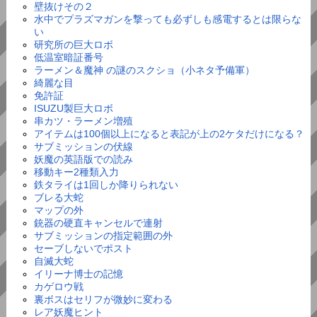
壁抜けその２
水中でプラズマガンを撃っても必ずしも感電するとは限らな
い
研究所の巨大ロボ
低温室暗証番号
ラーメン＆魔神 の謎のスクショ（小ネタ予備軍）
綺麗な目
免許証
ISUZU製巨大ロボ
串カツ・ラーメン増殖
アイテムは100個以上になると表記が上の2ケタだけになる？
サブミッションの伏線
妖魔の英語版での読み
移動キー2種類入力
鉄タライは1回しか降りられない
ブレる大蛇
マップの外
銃器の硬直キャンセルで連射
サブミッションの指定範囲の外
セーブしないでポスト
自滅大蛇
イリーナ博士の記憶
カゲロウ戦
裏ボスはセリフが微妙に変わる
レア妖魔ヒント