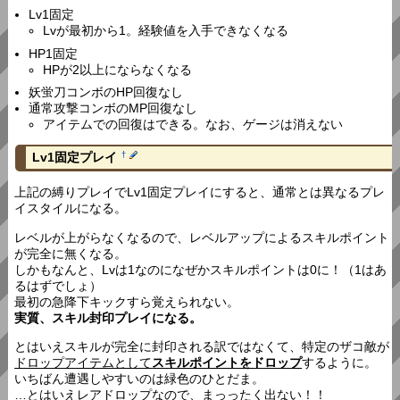
Lv1固定
Lvが最初から1。経験値を入手できなくなる
HP1固定
HPが2以上にならなくなる
妖蛍刀コンボのHP回復なし
通常攻撃コンボのMP回復なし
アイテムでの回復はできる。なお、ゲージは消えない
Lv1固定プレイ
†
上記の縛りプレイでLv1固定プレイにすると、通常とは異なるプレ
イスタイルになる。
レベルが上がらなくなるので、レベルアップによるスキルポイント
が完全に無くなる。
しかもなんと、Lvは1なのになぜかスキルポイントは0に！（1はあ
るはずでしょ）
最初の急降下キックすら覚えられない。
実質、スキル封印プレイになる。
とはいえスキルが完全に封印される訳ではなくて、特定のザコ敵が
ドロップアイテムとして
スキルポイントをドロップ
するように。
いちばん遭遇しやすいのは緑色のひとだま。
…とはいえレアドロップなので、まっったく出ない！！