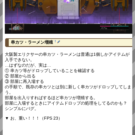
串カツ・ラーメン増殖
†
大阪製エリクサーの串カツ・ラーメンは普通は1個しかアイテムが
入手できない。
…はずなのだが、実は…
① 串カツ等がドロップしていることを確認する
② 部屋から出る
③ 部屋に再入場する
の手順で、既存の串カツとは別に新しく串カツがドロップしてしま
う。
部屋を出入りすればするほど串カツが増殖する。
部屋に入場するときにアイテムドロップの処理をしてるのかも？
シンプルにバグ。
▼ お、重い！！！（FPS 23）