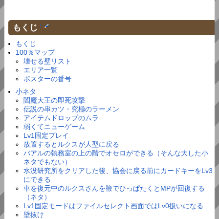
もくじ
†
もくじ
100％マップ
壊せる壁リスト
エリア一覧
ポスターの番号
小ネタ
閻魔大王の即死攻撃
伝説の串カツ・究極のラーメン
アイテムドロップのムラ
弱くてニューゲーム
Lv1固定プレイ
放置するとルクスが人型に戻る
バアルの執務室の上の階でオセロができる（そんな大した小
ネタでもない）
水没研究所をクリアした後、協会に戻る前にカードキーをLv3
にできる
車を復元中のルクスさんを鞭でひっぱたくとMPが回復する
（ネタ）
Lv1固定モードはファイルセレクト画面ではLv0扱いになる
壁抜け