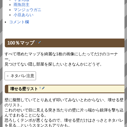
雨魚坊主
マンジュウガニ
小豆あらい
コメント欄
100％マップ
†
すべて埋めたマップを綺麗な1枚の画像にしたってだけのコーナ
ー。
見つけてない隠し部屋を探したいときなんかにどうぞ。
ネタバレ注意
壊せる壁リスト
†
壁に擬態していてとりあえず叩いてみないとわからない、壊せる壁
のリスト。
これのせいで目に見える突き当たりの壁に片っ端から銃弾を撃ち込
んでまわることになる。
恐ろしくテンポが悪くなるので、壊せる壁だけはさっさとネタバレ
を見る…というスタンスもアリかも。