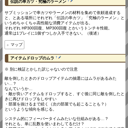
伝説の串カツ・究極のラーメン
†
サブミッションで串カツやラーメンの材料を集めて依頼達成する
と、とある場所にそれぞれ「伝説の串カツ」「究極のラーメン」と
いうめちゃくちゃ高性能な消費アイテムが出る。
それぞれ HP300回復、MP300回復 とかいうトンチキ性能。
通常は1プレイに1個ずつしか入手できない。（後述）
マップ
アイテムドロップのムラ
†
※ 別に検証とかした訳じゃないので注意
敵を倒したときのドロップアイテムの抽選にはムラがあるみた
い…？
なんていうか…
・敵が良いアイテムをドロップすると、すぐ後に同じ敵を倒したと
きに再びドロップをしやすい
・部屋を抜けるまで続く（次の部屋でも起こることも？）
というような傾向を感じる。
システム的にフィーバータイムみたいな仕組みがある…？
それとも、単に乱数を使いまわしてるだけ？