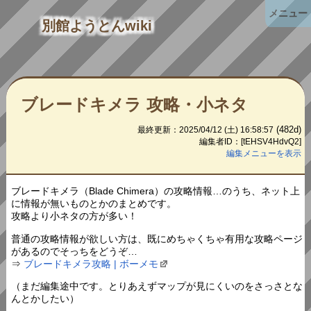
メニュー
別館ようとんwiki
ブレードキメラ 攻略・小ネタ
(482d)
最終更新：2025/04/12 (土) 16:58:57
編集者ID：[tEHSV4HdvQ2]
編集メニューを表示
ブレードキメラ（Blade Chimera）の攻略情報…のうち、ネット上
に情報が無いものとかのまとめです。
攻略より小ネタの方が多い！
普通の攻略情報が欲しい方は、既にめちゃくちゃ有用な攻略ページ
があるのでそっちをどうぞ…
⇒
ブレードキメラ攻略 | ボーメモ
（まだ編集途中です。とりあえずマップが見にくいのをさっさとな
んとかしたい）