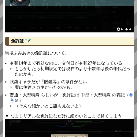
免許証
†
馬場ふみあきの免許証について。
令和14年まで有効なのに、交付日が令和27年になっている
もしかしたら初期設定では現在のより十数年は後の年代だっ
たのかも。
眼鏡キャラだが「眼鏡等」の条件がない
実は伊達メガネだったのかも。
普通・大型特殊 らしいが、免許証は 中型・大型特殊 の表記（
参
考
）
（そんな細かいとこ誰も見ないよ）
▼ なまじリアルな免許証なだけに細かいとこまで見てしまう