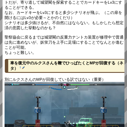
トだが、寄り道して城望閣を探索することでカードキーをLv3にす
ることができる。
なお、カードキーをLv3にすると多少シナリオが飛ぶ。（この扉を
開けるにはLv3が必要～とかのくだり）
シナリオは多少抜けるが、不自然にはならない。もしかしたら想定
済の意図した挙動なのかも？
聖祭協会に戻るまでは城望閣の反重力ナントカ装置が修理中で普通
は先に進めないが、妖蛍刀を上手に足場にすることでなんとか進む
ことが可能。
ちょっと難しい。
車を復元中のルクスさんを鞭でひっぱたくとMPが回復する（ネ
タ）
†
別にルクスさんのMPが回復している訳ではない（重要）