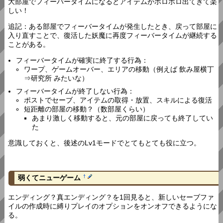
大部屋でフィーバータイムになるとアイテムがポロポロ出てきて楽
しい！
追記：ある部屋でフィーバータイムが発生したとき、戻って部屋に
入り直すことで、復活した妖魔に再度フィーバータイムが継続する
ことがある。
フィーバータイムが確実に終了する行為：
ワープ、ゲームオーバー、エリアの移動（例えば 飲み屋横丁
⇒研究所 みたいな）
フィーバータイムが終了しない行為：
ポストでセーブ、アイテムの取得・放置、スキルによる復活
短距離の部屋の移動？（数部屋くらい）
あまり激しく移動すると、元の部屋に戻っても終了してい
た
意識しておくと、後述のLv1モードでとてもとても役に立つ。
弱くてニューゲーム
†
エンディング？真エンディング？を1回見ると、新しいセーブファ
イルの作成時に縛りプレイのオプションをオンオフできるようにな
る。