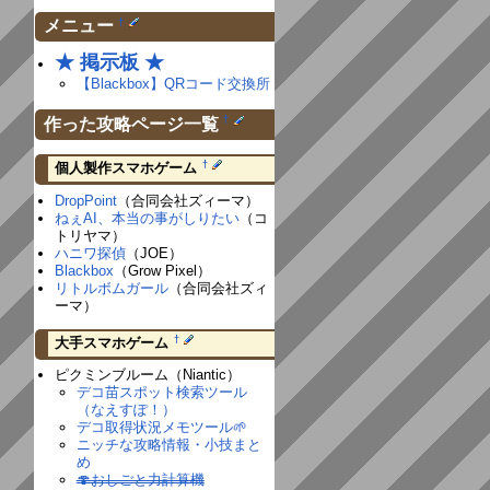
†
メニュー
★ 掲示板 ★
【Blackbox】QRコード交換所
†
作った攻略ページ一覧
†
個人製作スマホゲーム
DropPoint
（合同会社ズィーマ）
ねぇAI、本当の事がしりたい
（コ
トリヤマ）
ハニワ探偵
（JOE）
Blackbox
（Grow Pixel）
リトルボムガール
（合同会社ズィ
ーマ）
†
大手スマホゲーム
ピクミンブルーム（Niantic）
デコ苗スポット検索ツール
（なえすぽ！）
デコ取得状況メモツール🌱
ニッチな攻略情報・小技まと
め
🍄おしごと力計算機