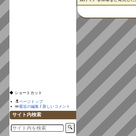
◆ ショートカット
🔝
ページトップ
✏️
最近の編集
/
新しいコメント
サイト内検索