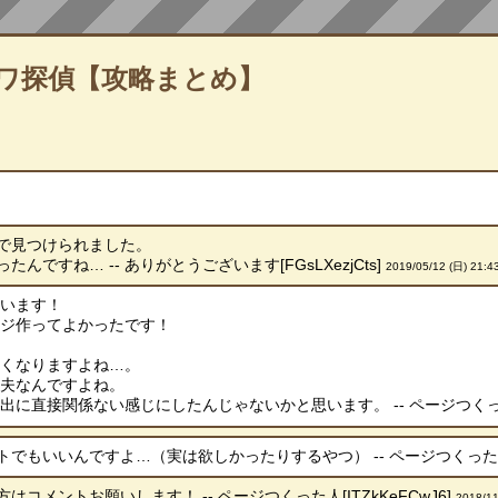
ワ探偵【攻略まとめ】
で見つけられました。
ですね… -- ありがとうございます[FGsLXezjCts]
2019/05/12 (日) 21:4
ざいます！
ージ作ってよかったです！
たくなりますよね…。
丈夫なんですよね。
に直接関係ない感じにしたんじゃないかと思います。 -- ページつくった人[
もいいんですよ…（実は欲しかったりするやつ） -- ページつくった人[tE
コメントお願いします！ -- ページつくった人[ITZkKeFCwJ6]
2018/11