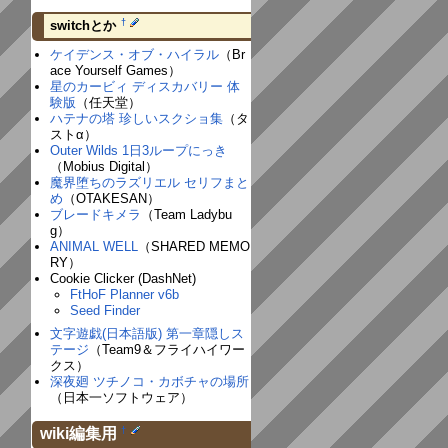
†
switchとか
ケイデンス・オブ・ハイラル
（Br
ace Yourself Games）
星のカービィ ディスカバリー 体
験版
（任天堂）
ハテナの塔 珍しいスクショ集
（タ
ストα）
Outer Wilds 1日3ループにっき
（Mobius Digital）
魔界堕ちのラズリエル セリフまと
め
（OTAKESAN）
ブレードキメラ
（Team Ladybu
g）
ANIMAL WELL
（SHARED MEMO
RY）
Cookie Clicker (DashNet)
FtHoF Planner v6b
Seed Finder
文字遊戯(日本語版) 第一章隠しス
テージ
（Team9＆フライハイワー
クス）
深夜廻 ツチノコ・カボチャの場所
（日本一ソフトウェア）
†
wiki編集用