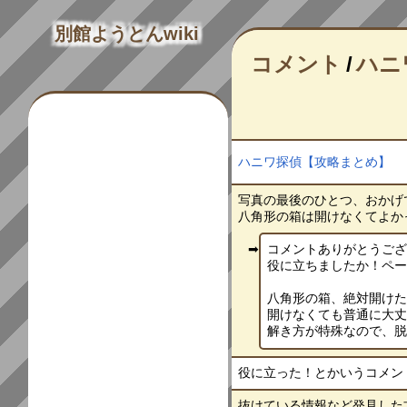
別館ようとんwiki
コメント
/
ハニ
ハニワ探偵【攻略まとめ】
写真の最後のひとつ、おかげ
八角形の箱は開けなくてよかったん
コメントありがとうご
役に立ちましたか！ペ
八角形の箱、絶対開け
開けなくても普通に大
解き方が特殊なので、脱出
役に立った！とかいうコメントで
抜けている情報など発見した方は