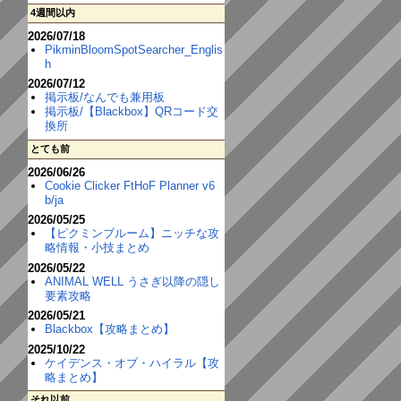
4週間以内
2026/07/18
PikminBloomSpotSearcher_Englis
h
2026/07/12
掲示板/なんでも兼用板
掲示板/【Blackbox】QRコード交
換所
とても前
2026/06/26
Cookie Clicker FtHoF Planner v6
b/ja
2026/05/25
【ピクミンブルーム】ニッチな攻
略情報・小技まとめ
2026/05/22
ANIMAL WELL うさぎ以降の隠し
要素攻略
2026/05/21
Blackbox【攻略まとめ】
2025/10/22
ケイデンス・オブ・ハイラル【攻
略まとめ】
それ以前