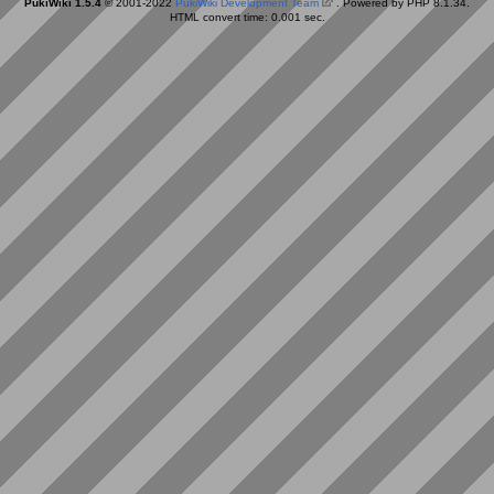
PukiWiki 1.5.4
© 2001-2022
PukiWiki Development Team
. Powered by PHP 8.1.34.
HTML convert time: 0.001 sec.