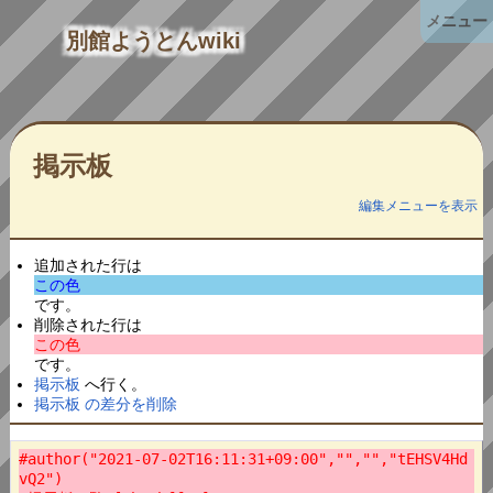
メニュー
別館ようとんwiki
掲示板
編集メニューを表示
追加された行は
この色
です。
削除された行は
この色
です。
掲示板
へ行く。
掲示板 の差分を削除
#author("2021-07-02T16:11:31+09:00","","","tEHSV4Hd
vQ2")