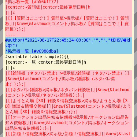
*掲示板一覧 [#h56bff72]
|center:~質問板|center:最終更新日時|h
|||c
|[[【質問はここで！】質問板>掲示板/【質問はここで！】質問
板]]|&new{&lastmod(コメント/掲示板/【質問はここで！】質
問板);};|
----
#author("2021-08-17T22:45:24+09:00","","","tEHSV4Hd
vQ2")
*掲示板一覧 [#v6988dba]
#sortable_table_simple(){{

|center:~一覧|center:最終更新日時|h

|[[雑談板（ネタバレ禁止）>掲示板/雑談板（ネタバレ禁止）]]
|&new{&lastmod(コメント/掲示板/雑談板（ネタバレ禁
止）);};|
|[[ネタバレ雑談板>掲示板/ネタバレ雑談板]]|&new{&lastmod
(コメント/掲示板/ネタバレ雑談板);};|
|[[ようとん場【3D】雑談＆情報交換板>掲示板/ようとん場【3
D】雑談＆情報交換板]]|&new{&lastmod(コメント/掲示板/よう
とん場【3D】雑談＆情報交換板);};|
|[[オークション出品告知＆依頼板>掲示板/オークション出品告
知＆依頼板]]|&new{&lastmod(コメント/掲示板/オークション
出品告知＆依頼板);};|
|[[新種！情報交換板>掲示板/新種！情報交換板]]|&new{&last