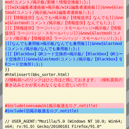
mod(コメント/掲示板/新種！情報交換板);};|
|[[wiki編集者連絡板>掲示板/wiki編集者連絡板]]|&new{&las
tmod(コメント/掲示板/wiki編集者連絡板);};|
|[[【情報提供】なんでも>掲示板/【情報提供】なんでも]]|&ne
w{&lastmod(コメント/掲示板/【情報提供】なんでも);};|
|[[【情報提供】ラージバッジ・スモールバッジ>掲示板/【情報
提供】ラージバッジ・スモールバッジ]]|&new{&lastmod(コメ
ント/掲示板/【情報提供】ラージバッジ・スモールバッジ);};|
|[[なんでも兼用板>掲示板/なんでも兼用板]]|&new{&lastmod
(コメント/掲示板/なんでも兼用板);};|
|[[【Blackbox】QRコード交換所>掲示板/【Blackbox】QRコー
ド交換所]]|&new{&lastmod(コメント/掲示板/【Blackbox】Q
Rコード交換所);};|
}}

//移転前へのリンクはひと月ほど残しておきます。（移転直前の
書き込みとかが見られなくなると悲しいので）
#include(seesaawiki掲示板過去ログ,notitle)
#include(旧掲示板過去ログ,notitle)
// USER_AGENT:"Mozilla/5.0 (Windows NT 10.0; Win64; 