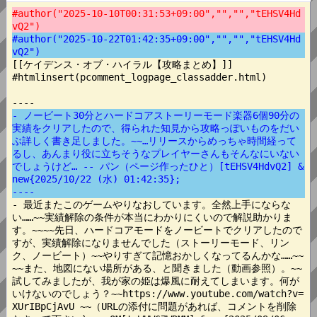
#author("2025-10-10T00:31:53+09:00","","","tEHSV4Hd
vQ2")
#author("2025-10-22T01:42:35+09:00","","","tEHSV4Hd
vQ2")
[[ケイデンス・オブ・ハイラル【攻略まとめ】]]

#htmlinsert(pcomment_logpage_classadder.html)

- ノービート30分とハードコアストーリーモード楽器6個90分の
実績をクリアしたので、得られた知見から攻略っぽいものをだい
ぶ詳しく書き足しました。~~…リリースからめっちゃ時間経って
るし、あんまり役に立ちそうなプレイヤーさんもそんなにいない
でしょうけど… -- パン（ページ作ったひと）[tEHSV4HdvQ2] &
new{2025/10/22 (水) 01:42:35};
----
- 最近またこのゲームやりなおしています。全然上手にならな
い……~~実績解除の条件が本当にわかりにくいので解説助かりま
す。~~~~先日、ハードコアモードをノービートでクリアしたので
すが、実績解除になりませんでした（ストーリーモード、リン
ク、ノービート）~~やりすぎて記憶おかしくなってるんかな……~~
~~また、地図にない場所がある、と聞きました（動画参照）。~~
試してみましたが、我が家の姫は爆風に耐えてしまいます。何が
いけないのでしょう？~~https://www.youtube.com/watch?v=
XUrIBpCjAvU ~~（URLの添付に問題があれば、コメントを削除