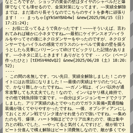
なところですが、ショップの黄金の壁はダイヤのシャベルだと爆
弾でなくても壊せるので、金策対策になってます。~~実績全解除
までは、まだ道のり長そうなのでこちらのサイトを参考に頑張り
ます！ -- まっちゃ[gYkSmYBAb4w] &new{2025/06/15 (日) 
17:21:24};

-- お役に立ってるようで良かったです！~~~~そういえば、言わ
れてみれば確かに小ネタですね…~~最初にケイデンスオブハイラ
ルをやってその後にネクロダンサーをやったのですが、ネクロダ
ンサーでもハイラルの感覚でガラスのシャベルで黄金の壁を掘ろ
うとしたら見事にパリーンって砕けてビックリした記憶がありま
す。~~小ネタに足しときます！ありがとうです -- パン（ページ
作ったひと）[tEHSV4HdvQ2] &new{2025/06/28 (土) 18:20:
52};

----

- この間の名無しです。つい先日、実績全解除しました！このサ
イトにはお世話になりました！~~最後の実績はヤリのたつじん
で、かなり難しかったですね…。~~ガノン戦は、インパ以外が通
常攻撃しても大丈夫でした！なので、インパはヤリ構え維持で、
その他で雑魚排除で楽です。~~自分はダンジョンモードでクリア
しました。アリア実績のあとでやったのでガラス装備+貫通指輪
装備が強くてやりやすかったですね。~~後、オプシディアンにし
ておくとガノン戦でリンク達がそれ使うので強いですね。~~集め
たのも弓、爆弾、ハート9個ほどでクリア出来たので、後は集中
力との戦いでした。~~やってると気付くんですけど、槍が前で1
ビート分進んで構え解除はビート消費無しなので、敵が多くてや