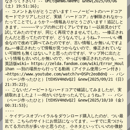
なさって下さい) -- OM[tqWHW67WRMM] &new{2025/09/06 
(土) 19:51:16};

-- コメントありがとうございます！~~ノービートのハードコア
モードでクリアしたけど、実績「ハードコア」が解除されなかっ
たってことでしょうか？~~情報ありがとうございます！追記しと
きます。~~~~~~マップの外に行くアレですね！~~以前見かけて
試してみたのですが、同じく再現できませんでした。~~修正され
たんだと思ってたのですが、どうなんでしょうね…？~~~~いい機
会なので改めて調べてみたのですが、古い情報しか無いんですよ
ね…~~修正されたって情報が見つからないので、修正されていな
い可能性も無くはない…？と思ったのですが、マップ外に出たと
いう情報も古いのしか無いので、やっぱり修正されたのかも。~~
英語版wiki⇒ https://zelda.fandom.com/wiki/Error_Houl
ihan ~~別の場所から行ってる動画（アイテム使用シーン付き）
⇒https://www.youtube.com/watch?v=DSPc2eoBdnQ -- パン
（ページ作ったひと）[tEHSV4HdvQ2] &new{2025/09/21 (日) 
21:35:22};

-- こないだノービートなハードコアで確認してみましたが、実
績取れましたよ！~~何がいけなかったんでしょうね…？ -- パン
（ページ作ったひと）[tEHSV4HdvQ2] &new{2025/10/10 (金) 
00:31:53};

----

- ケイデンスオブハイラルをダウンロード購入したのが、つい最
近で、こちらのサイトにお世話になってます。~~すでに見つけら
れてる方の方が多いかと思うのと、小ネタといっていいのか微妙