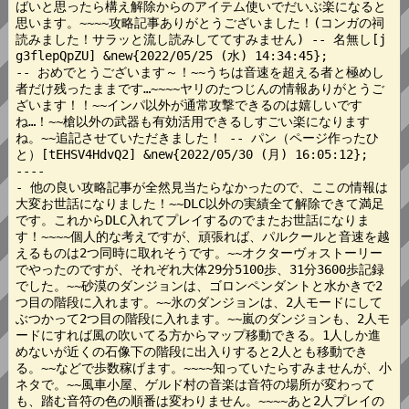
ばいと思ったら構え解除からのアイテム使いでだいぶ楽になると
思います。~~~~攻略記事ありがとうございました！(コンガの祠
読みました！サラッと流し読みしててすみません) -- 名無し[j
g3flepQpZU] &new{2022/05/25 (水) 14:34:45};

-- おめでとうございます～！~~うちは音速を超える者と極めし
者だけ残ったままです…~~~~ヤリのたつじんの情報ありがとうご
ざいます！！~~インパ以外が通常攻撃できるのは嬉しいです
ね…！~~槍以外の武器も有効活用できるしすごい楽になります
ね。~~追記させていただきました！ -- パン（ページ作ったひ
と）[tEHSV4HdvQ2] &new{2022/05/30 (月) 16:05:12};

----

- 他の良い攻略記事が全然見当たらなかったので、ここの情報は
大変お世話になりました！~~DLC以外の実績全て解除できて満足
です。これからDLC入れてプレイするのでまたお世話になりま
す！~~~~個人的な考えですが、頑張れば、パルクールと音速を越
えるものは2つ同時に取れそうです。~~オクターヴォストーリー
でやったのですが、それぞれ大体29分5100歩、31分3600歩記録
でした。~~砂漠のダンジョンは、ゴロンペンダントと水かきで2
つ目の階段に入れます。~~氷のダンジョンは、2人モードにして
ぶつかって2つ目の階段に入れます。~~嵐のダンジョンも、2人モ
ードにすれば風の吹いてる方からマップ移動できる。1人しか進
めないが近くの石像下の階段に出入りすると2人とも移動でき
る。~~などで歩数稼げます。~~~~知っていたらすみませんが、小
ネタで。~~風車小屋、ゲルド村の音楽は音符の場所が変わって
も、踏む音符の色の順番は変わりません。~~~~あと2人プレイの