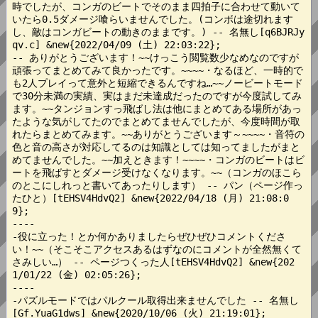
時でしたが、コンガのビートでそのまま四拍子に合わせて動いて
いたら0.5ダメージ喰らいませんでした。(コンボは途切れます
し、敵はコンガビートの動きのままです。) -- 名無し[q6BJRJy
qv.c] &new{2022/04/09 (土) 22:03:22};

-- ありがとうございます！~~けっこう閲覧数少なめなのですが
頑張ってまとめてみて良かったです。~~~~・なるほど、一時的で
も2人プレイって意外と短縮できるんですね…~~ノービートモード
で30分未満の実績、実はまだ未達成だったのですが今度試してみ
ます。~~タンジョンすっ飛ばし法は他にまとめてある場所があっ
たような気がしてたのでまとめてませんでしたが、今度時間が取
れたらまとめてみます。~~ありがとうございます～~~~~・音符の
色と音の高さが対応してるのは知識としては知ってましたがまと
めてませんでした。~~加えときます！~~~~・コンガのビートはビ
ートを飛ばすとダメージ受けなくなります。~~（コンガのほこら
のとこにしれっと書いてあったりします） -- パン（ページ作っ
たひと）[tEHSV4HdvQ2] &new{2022/04/18 (月) 21:08:0
9};

----

-役に立った！とか何かありましたらぜひぜひコメントくださ
い！~~（そこそこアクセスあるはずなのにコメントが全然無くて
さみしい…） -- ページつくった人[tEHSV4HdvQ2] &new{202
1/01/22 (金) 02:05:26};

----

-パズルモードではパルクール取得出来ませんでした -- 名無し
[Gf.YuaG1dws] &new{2020/10/06 (火) 21:19:01};
