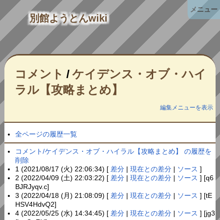
メニュー
別館ようとんwiki
コメント
/
ケイデンス・オブ・ハイ
ラル【攻略まとめ】
編集メニューを表示
全ページの履歴一覧
コメント/ケイデンス・オブ・ハイラル【攻略まとめ】 の履歴を
削除
1 (2021/08/17 (火) 22:06:34) [
差分
|
現在との差分
|
ソース
]
2 (2022/04/09 (土) 22:03:22) [
差分
|
現在との差分
|
ソース
] [q6
BJRJyqv.c]
3 (2022/04/18 (月) 21:08:09) [
差分
|
現在との差分
|
ソース
] [tE
HSV4HdvQ2]
4 (2022/05/25 (水) 14:34:45) [
差分
|
現在との差分
|
ソース
] [jg3