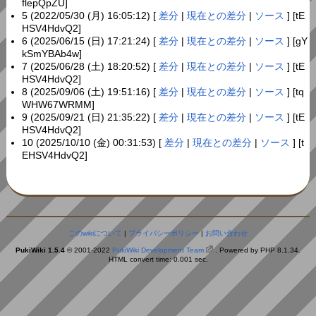
flepQpZU]
5 (2022/05/30 (月) 16:05:12) [
差分
|
現在との差分
|
ソース
] [tE
HSV4HdvQ2]
6 (2025/06/15 (日) 17:21:24) [
差分
|
現在との差分
|
ソース
] [gY
kSmYBAb4w]
7 (2025/06/28 (土) 18:20:52) [
差分
|
現在との差分
|
ソース
] [tE
HSV4HdvQ2]
8 (2025/09/06 (土) 19:51:16) [
差分
|
現在との差分
|
ソース
] [tq
WHW67WRMM]
9 (2025/09/21 (日) 21:35:22) [
差分
|
現在との差分
|
ソース
] [tE
HSV4HdvQ2]
10 (2025/10/10 (金) 00:31:53) [
差分
|
現在との差分
|
ソース
] [t
EHSV4HdvQ2]
このwikiについて
|
プライバシーポリシー
|
お問い合わせ
PukiWiki 1.5.4
© 2001-2022
PukiWiki Development Team
. Powered by PHP 8.1.34.
HTML convert time: 0.001 sec.