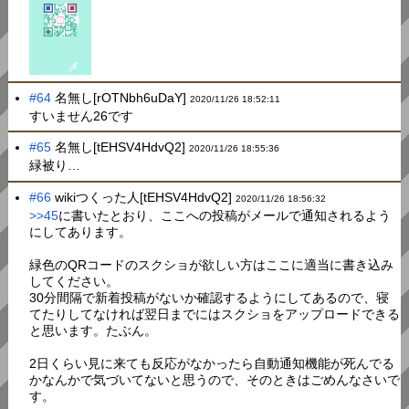
#64
名無し[rOTNbh6uDaY]
2020/11/26 18:52:11
すいません26です
#65
名無し[tEHSV4HdvQ2]
2020/11/26 18:55:36
緑被り…
#66
wikiつくった人[tEHSV4HdvQ2]
2020/11/26 18:56:32
>>45
に書いたとおり、ここへの投稿がメールで通知されるよう
にしてあります。
緑色のQRコードのスクショが欲しい方はここに適当に書き込み
してください。
30分間隔で新着投稿がないか確認するようにしてあるので、寝
てたりしてなければ翌日までにはスクショをアップロードできる
と思います。たぶん。
2日くらい見に来ても反応がなかったら自動通知機能が死んでる
かなんかで気づいてないと思うので、そのときはごめんなさいで
す。