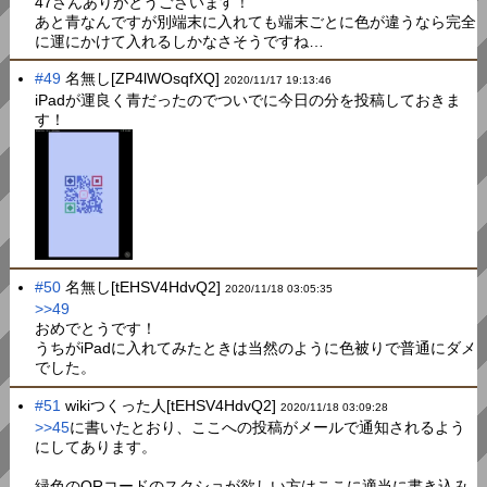
47さんありがとうございます！
あと青なんですが別端末に入れても端末ごとに色が違うなら完全
に運にかけて入れるしかなさそうですね…
#49
名無し[ZP4lWOsqfXQ]
2020/11/17 19:13:46
iPadが運良く青だったのでついでに今日の分を投稿しておきま
す！
#50
名無し[tEHSV4HdvQ2]
2020/11/18 03:05:35
>>49
おめでとうです！
うちがiPadに入れてみたときは当然のように色被りで普通にダメ
でした。
#51
wikiつくった人[tEHSV4HdvQ2]
2020/11/18 03:09:28
>>45
に書いたとおり、ここへの投稿がメールで通知されるよう
にしてあります。
緑色のQRコードのスクショが欲しい方はここに適当に書き込み