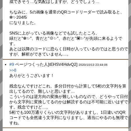
成できそう…な気配はしますが、どうでしょう…
ちなみに、5の画像を通常のQRコードリーダーで読み取ると、
❇✨204f5
になりました。
SNSに上がっている画像などでも試したところ、
緑だと"❇✨"、青だと"💠✨"、赤だと"💟✨"が先頭に来るようで
す。
あとは以降のコードに恐らく日時が入っているのではと思うので
すが、解析ができていません…。
#9
ページつくった人[tEHSV4HdvQ2]
2020/10/13 23:44:06
>>8
ありがとうございます！
残念なんですけどこれ、多分日付から計算して5桁の文字列を算
出してるので、難しいと思います…
こういうのは逆方向の変換が難しいものなので、どうやって日付
から文字列に変換してるのかは解読するのは不可能に近いはずで
す。残念ですけど…。
5桁でも100万通りくらいの文字列がありますし、1日違いのQR
コードでも全然違う文字列になりますし、適当にやるのも無理で
すね。