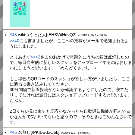
#45
wikiつくった人[tEHSV4HdvQ2]
2020/11/16 17:28:09
>>40
にも書きましたが、ここへの投稿がメールで通知されるよ
うにしました。
とりあえず
>>42
さまのおかげで奇跡的にうちの箱は点灯したの
で、毎日自主的に新しいスクショをアップロードするのはおしま
いにしようと思います。（めんどくさいし…）
もし緑色のQRコードのスクショが欲しい方がいましたら、ここ
に適当に書き込みしてください。
30分間隔で新着投稿がないか確認するようにしたので、寝てた
りしてなければ翌日にはスクショアップロードすると思います。
たぶん。
2日くらい見に来ても反応がなかったら自動通知機能が死んでる
かなんかで気づいてないと思うので、そのときはごめんなさいで
す。
#46
名無し[/PKIBwdaO5k]
2020/11/17 15:06:40