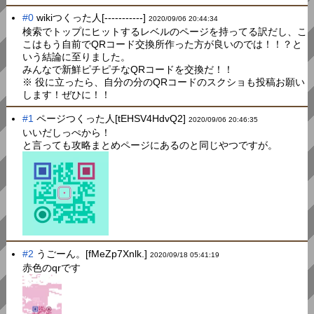
#0
wikiつくった人[-----------]
2020/09/06 20:44:34
検索でトップにヒットするレベルのページを持ってる訳だし、こ
こはもう自前でQRコード交換所作った方が良いのでは！！？と
いう結論に至りました。
みんなで新鮮ピチピチなQRコードを交換だ！！
※ 役に立ったら、自分の分のQRコードのスクショも投稿お願い
します！ぜひに！！
#1
ページつくった人[tEHSV4HdvQ2]
2020/09/06 20:46:35
いいだしっぺから！
と言っても攻略まとめページにあるのと同じやつですが。
#2
うごーん。[fMeZp7Xnlk.]
2020/09/18 05:41:19
赤色のqrです