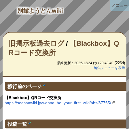
メニュー
別館ようとんwiki
旧掲示板過去ログ
/
【Blackbox】Q
Rコード交換所
(226d)
最終更新：2025/12/24 (水) 20:48:40
編集メニューを表示
移行前のページ
【Blackbox】QRコード交換所
https://seesaawiki.jp/wanna_be_your_first_wiki/bbs/37765/
投稿一覧