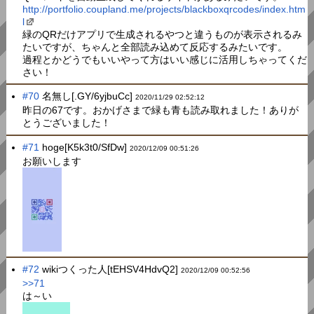
http://portfolio.coupland.me/projects/blackboxqrcodes/index.htm
l
緑のQRだけアプリで生成されるやつと違うものが表示されるみ
たいですが、ちゃんと全部読み込めて反応するみたいです。
過程とかどうでもいいやって方はいい感じに活用しちゃってくだ
さい！
#70
名無し[.GY/6yjbuCc]
2020/11/29 02:52:12
昨日の67です。おかげさまで緑も青も読み取れました！ありが
とうございました！
#71
hoge[K5k3t0/SfDw]
2020/12/09 00:51:26
お願いします
#72
wikiつくった人[tEHSV4HdvQ2]
2020/12/09 00:52:56
>>71
は～い