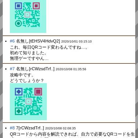
#6
名無し[tEHSV4HdvQ2]
2020/10/01 03:15:10
これ、毎日QRコード変わるんですね…。
初めて知りました。
無理ゲーですやん…
#7
名無し[rCWzsdTrf..]
2020/10/08 01:35:56
攻略中です。
どうでしょうか？
#8
7[rCWzsdTrf..]
2020/10/08 02:08:35
QRコードから内容を解読できれば、自力で必要なQRコードを生