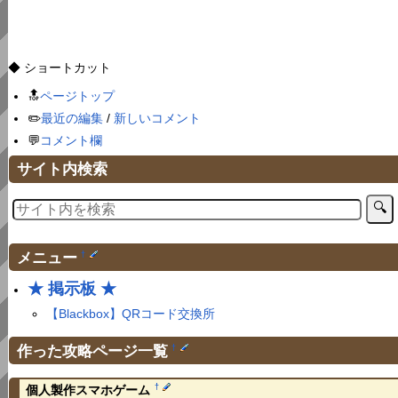
◆ ショートカット
🔝
ページトップ
✏️
最近の編集
/
新しいコメント
💬
コメント欄
サイト内検索
メニュー
†
★ 掲示板 ★
【Blackbox】QRコード交換所
作った攻略ページ一覧
†
†
個人製作スマホゲーム