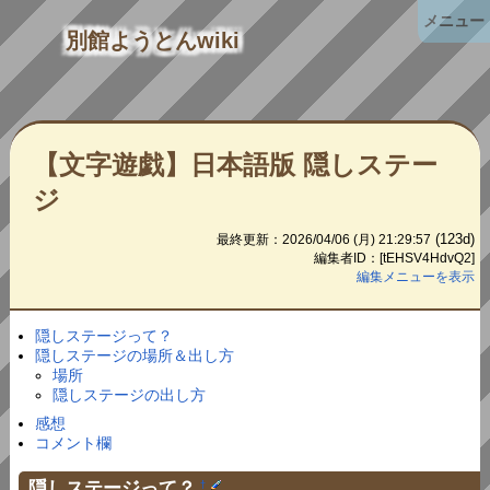
メニュー
別館ようとんwiki
【文字遊戯】日本語版 隠しステー
ジ
(123d)
最終更新：2026/04/06 (月) 21:29:57
編集者ID：[tEHSV4HdvQ2]
編集メニューを表示
隠しステージって？
隠しステージの場所＆出し方
場所
隠しステージの出し方
感想
コメント欄
隠しステージって？
†