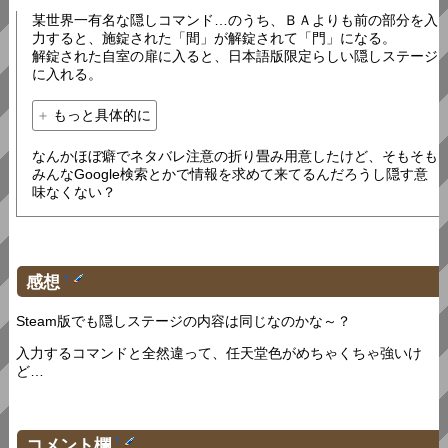
某世界一有名な隠しコマンド…のうち、ＢＡよりも前の部分を入
力すると、施錠された「間」が解錠されて「門」になる。
解錠された自室の扉に入ると、日本語版限定らしい隠しステージ
に入れる。
もっと具体的に
なんかほぼ癖でネタバレ注意の折り畳み用意したけど、そもそも
みんなGoogle検索とかで情報を求めて来てるんだろうし隠す意
味なくない？
感想
†
Steam版でも隠しステージの内容は同じなのかな～？
入力するコマンドと全然違って、任天堂色がめちゃくちゃ強いけ
ど…
コメント欄
†