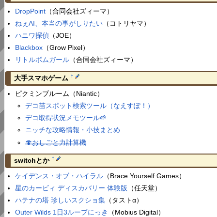
DropPoint
（合同会社ズィーマ）
ねぇAI、本当の事がしりたい
（コトリヤマ）
ハニワ探偵
（JOE）
Blackbox
（Grow Pixel）
リトルボムガール
（合同会社ズィーマ）
†
大手スマホゲーム
ピクミンブルーム（Niantic）
デコ苗スポット検索ツール（なえすぽ！）
デコ取得状況メモツール🌱
ニッチな攻略情報・小技まとめ
🍄おしごと力計算機
†
switchとか
ケイデンス・オブ・ハイラル
（Brace Yourself Games）
星のカービィ ディスカバリー 体験版
（任天堂）
ハテナの塔 珍しいスクショ集
（タストα）
Outer Wilds 1日3ループにっき
（Mobius Digital）