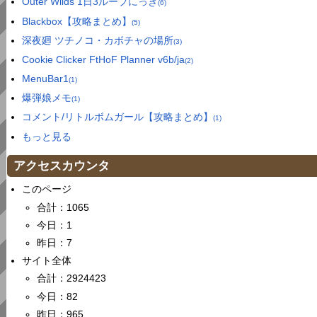
Outer Wilds 1日3ループにっき
(6)
Blackbox【攻略まとめ】
(5)
深夜廻 ツチノコ・カボチャの場所
(3)
Cookie Clicker FtHoF Planner v6b/ja
(2)
MenuBar1
(1)
爆弾娘メモ
(1)
コメント/リトルボムガール【攻略まとめ】
(1)
もっと見る
アクセスカウンタ
このページ
合計：1065
今日：1
昨日：7
サイト全体
合計：2924423
今日：82
昨日：965